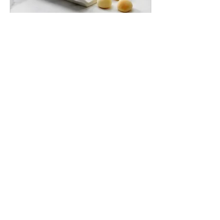
Jun 10, 2020
∙
1
min
Moji Bakery
Con Wix Blog puedes
hacer todo desde tu
dispositivo móvil: escribir
entradas, administrar
comentarios y más. Luego
de publicar,...
172
0
Subscribe
Join our mailing list and keep up to date with our