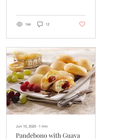
contamos cómo...
166
12
Jun 10, 2020
∙
1
min
Pandebono with Guava