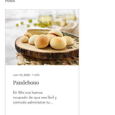
Posts
Jun 10, 2020
∙
1
min
Pandebono
En Wix nos hemos
ocupado de que sea fácil y
cómodo administrar tu
blog desde cualquier
lugar. En esta entrada te